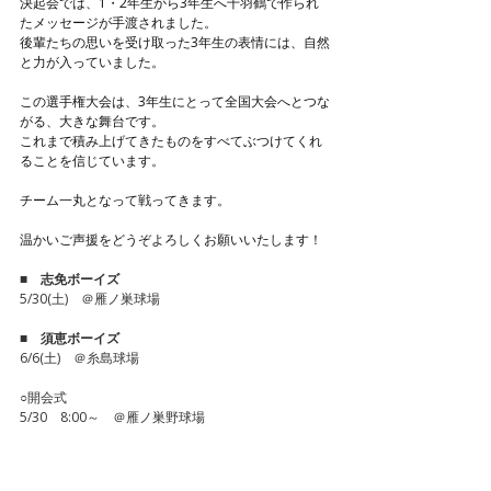
決起会では、1・2年生から3年生へ千羽鶴で作られ
たメッセージが手渡されました。
後輩たちの思いを受け取った3年生の表情には、自然
と力が入っていました。
この選手権大会は、3年生にとって全国大会へとつな
がる、大きな舞台です。
これまで積み上げてきたものをすべてぶつけてくれ
ることを信じています。
チーム一丸となって戦ってきます。
温かいご声援をどうぞよろしくお願いいたします！
■　
志免ボーイズ
5/30(土)　＠雁ノ巣球場
■　
須恵ボーイズ
6/6(土)　＠糸島球場
○開会式　
5/30　8:00～　＠雁ノ巣野球場