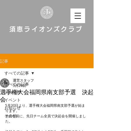
須恵ライオンズクラブ
記事
すべての記事
運営スタッフ
すべての記事
5月26日
選手権大会福岡県南支部予選 決起
試合情報
会
イベント
5月30日より、選手権大会福岡県南支部予選が始ま
お知らせ
ります。
その他
大会を前に、先日チーム全員で決起会を開催しまし
た。