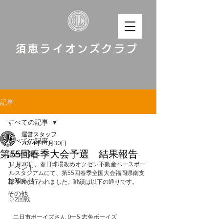
須恵ライオンズクラブ
記事
すべての記事
運営スタッフ
すべての記事
2024年11月30日
第55回春季大会予選 結果報告
試合情報
11月30日、春日球場改めオクゼン不動産ベースボー
イベント
ルスタジアムにて、第55回春季全国大会福岡県南支
お知らせ
部予選が行われました。戦績は以下の通りです。
その他
♢2回戦
   二日市ボーイズさん 0ー5 志免ボーイズ