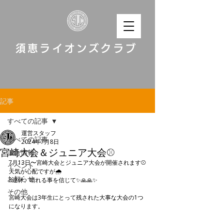
須恵ライオンズクラブ
記事
すべての記事
運営スタッフ
すべての記事
2024年7月8日
宮崎大会＆ジュニア大会⚾️
試合情報
7月13日〜宮崎大会とジュニア大会が開催されます⚾️
イベント
天気が心配ですが🌧️
お知らせ
3連休、晴れる事を信じて✨🙏🙏✨
その他
宮崎大会は3年生にとって残された大事な大会の1つ
になります。