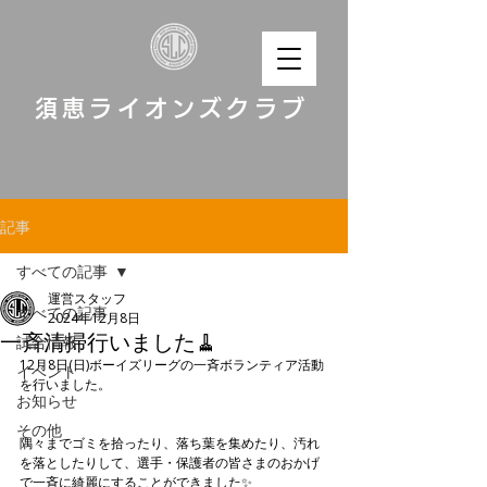
須恵ライオンズクラブ
記事
すべての記事
運営スタッフ
すべての記事
2024年12月8日
一斉清掃行いました🧹
試合情報
12月8日(日)ボーイズリーグの一斉ボランティア活動
イベント
を行いました。
お知らせ
その他
隅々までゴミを拾ったり、落ち葉を集めたり、汚れ
を落としたりして、選手・保護者の皆さまのおかげ
で一斉に綺麗にすることができました✨